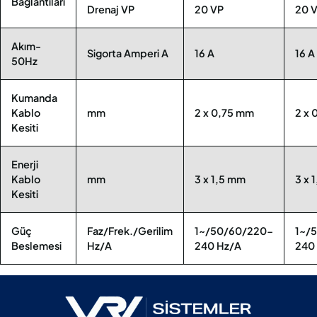
Bağlantıları
Drenaj VP
20 VP
20 
Akım-
Sigorta Amperi A
16 A
16 A
50Hz
Kumanda
Kablo
mm
2 x 0,75 mm
2 x 
Kesiti
Enerji
Kablo
mm
3 x 1,5 mm
3 x 
Kesiti
Güç
Faz/Frek./Gerilim
1~/50/60/220-
1~/
Beslemesi
Hz/A
240 Hz/A
240