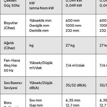
Çekilen
0,049 kW
0,0
kW
Güç 50hz
0,049 kW
0,0
Isıtma Nom kW
Yükseklik mm
600 mm
600
Boyutlar
Genişlik mm
1000 mm
100
(Cihaz)
Derinlik mm
232 mm
232
Ağırlık
kg
27 kg
27 k
(Cihaz)
Fan-Hava
Yüksek/Düşük
Akış Hızı
7/6 m³/dak
7/6
m³/dak
50 Hz
Ses Basıncı
Yüksek/Düşük
35/32 dB(A)
35/
Seviyesi
dB(A)
Sıvı mm
6,35 mm
6,3
Boru
Gaz mm
12,7 mm
12,