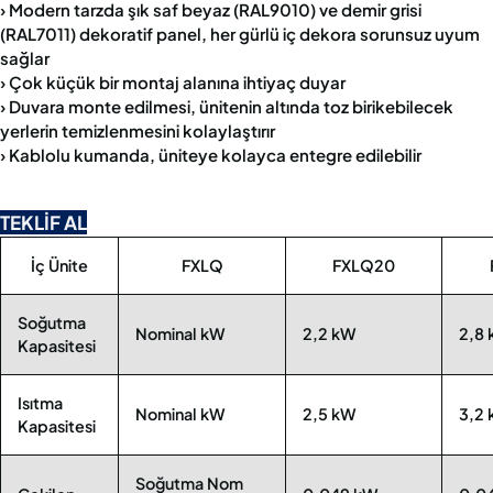
› Modern tarzda şık saf beyaz (RAL9010) ve demir grisi
(RAL7011) dekoratif panel, her gürlü iç dekora sorunsuz uyum
sağlar
› Çok küçük bir montaj alanına ihtiyaç duyar
› Duvara monte edilmesi, ünitenin altında toz birikebilecek
yerlerin temizlenmesini kolaylaştırır
› Kablolu kumanda, üniteye kolayca entegre edilebilir
TEKLİF AL
İç Ünite
FXLQ
FXLQ20
Soğutma
Nominal kW
2,2 kW
2,8
Kapasitesi
Isıtma
Nominal kW
2,5 kW
3,2
Kapasitesi
Soğutma Nom