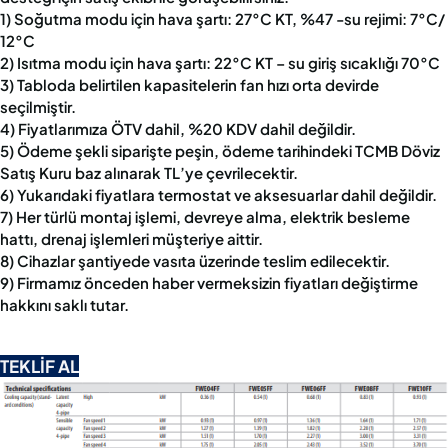
1) Soğutma modu için hava şartı: 27°C KT, %47 -su rejimi: 7°C/
12°C
2) Isıtma modu için hava şartı: 22°C KT – su giriş sıcaklığı 70°C
3) Tabloda belirtilen kapasitelerin fan hızı orta devirde
seçilmiştir.
4) Fiyatlarımıza ÖTV dahil, %20 KDV dahil değildir.
5) Ödeme şekli siparişte peşin, ödeme tarihindeki TCMB Döviz
Satış Kuru baz alınarak TL’ye çevrilecektir.
6) Yukarıdaki fiyatlara termostat ve aksesuarlar dahil değildir.
7) Her türlü montaj işlemi, devreye alma, elektrik besleme
hattı, drenaj işlemleri müşteriye aittir.
8) Cihazlar şantiyede vasıta üzerinde teslim edilecektir.
9) Firmamız önceden haber vermeksizin fiyatları değiştirme
hakkını saklı tutar.
TEKLİF AL