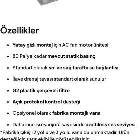
Özellikler
Yatay gizli montaj
için AC fan motor ünitesi
80 Pa’ya kadar
mevcut statik basınç
Standart olarak
sol ve sağ tarafta su bağlantısı
İlave drenaj tavası standart olarak sunulur
G2 plastik çerçeveli filtre
Açık protokol kontrol
desteği
Opsiyonel olarak
fabrika montajlı vana
Daha ince ısı eşanjörü sayesinde
azaltılmış ses seviyesi
*Fabrika çıkışlı 2 yollu ve 3 yollu vana bulunmaktadır. Ürün
desteği için satış ekibi ile görüşebilirsiniz.