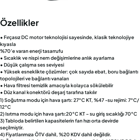
Özellikler
• Fırçasız DC motor teknolojisi sayesinde, klasik teknolojiye
kıyasla
%70’e varan enerji tasarrufu
• Sıcaklık ve nispi nem değişimlerine anlık ayarlama
• Düşük çalışma ses seviyesi
• Yüksek esneklikte çözümler: çok sayıda ebat, boru bağlantı
topolojileri ve bağlantı vanaları
• Hava filtresi temizlik amacıyla kolayca sökülebilir
• Düz kanal konektörü deşarj tarafına takılır
1) Soğutma modu için hava şartı: 27°C KT, %47 -su rejimi: 7°C/
12°C
2) Isıtma modu için hava şartı:20°C KT – su giriş sıcaklığı 70°C
3) Tabloda belirtilen kapasitelerin fan hızı orta devirde
seçilmiştir.
4) Fiyatlarımıza ÖTV dahil, %20 KDV dahil değildir.