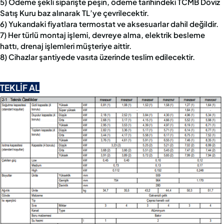
5) Ödeme şekli siparişte peşin, ödeme tarihindeki TCMB Döviz
Satış Kuru baz alınarak TL’ye çevrilecektir.
6) Yukarıdaki fiyatlara termostat ve aksesuarlar dahil değildir.
7) Her türlü montaj işlemi, devreye alma, elektrik besleme
hattı, drenaj işlemleri müşteriye aittir.
8) Cihazlar şantiyede vasıta üzerinde teslim edilecektir.
TEKLİF AL