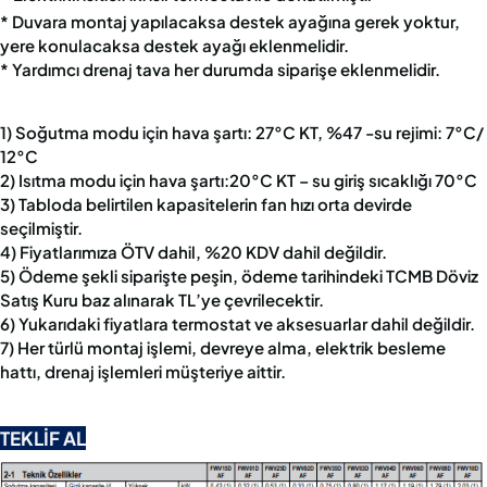
* Duvara montaj yapılacaksa destek ayağına gerek yoktur,
yere konulacaksa destek ayağı eklenmelidir.
* Yardımcı drenaj tava her durumda siparişe eklenmelidir.
1) Soğutma modu için hava şartı: 27°C KT, %47 -su rejimi: 7°C/
12°C
2) Isıtma modu için hava şartı:20°C KT – su giriş sıcaklığı 70°C
3) Tabloda belirtilen kapasitelerin fan hızı orta devirde
seçilmiştir.
4) Fiyatlarımıza ÖTV dahil, %20 KDV dahil değildir.
5) Ödeme şekli siparişte peşin, ödeme tarihindeki TCMB Döviz
Satış Kuru baz alınarak TL’ye çevrilecektir.
6) Yukarıdaki fiyatlara termostat ve aksesuarlar dahil değildir.
7) Her türlü montaj işlemi, devreye alma, elektrik besleme
hattı, drenaj işlemleri müşteriye aittir.
TEKLİF AL