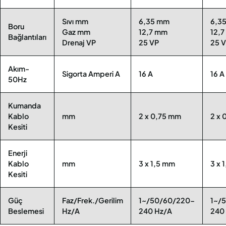
Sıvı mm
6,35 mm
6,3
Boru
Gaz mm
12,7 mm
12,
Bağlantıları
Drenaj VP
25 VP
25 
Akım-
Sigorta Amperi A
16 A
16 A
50Hz
Kumanda
Kablo
mm
2 x 0,75 mm
2 x 
Kesiti
Enerji
Kablo
mm
3 x 1,5 mm
3 x 
Kesiti
Güç
Faz/Frek./Gerilim
1~/50/60/220-
1~/
Beslemesi
Hz/A
240 Hz/A
240