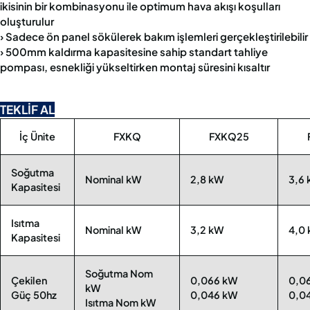
ikisinin bir kombinasyonu ile optimum hava akışı koşulları
oluşturulur
› Sadece ön panel sökülerek bakım işlemleri gerçekleştirilebilir
› 500mm kaldırma kapasitesine sahip standart tahliye
pompası, esnekliği yükseltirken montaj süresini kısaltır
TEKLİF AL
İç Ünite
FXKQ
FXKQ25
Soğutma
Nominal kW
2,8 kW
3,6
Kapasitesi
Isıtma
Nominal kW
3,2 kW
4,0
Kapasitesi
Soğutma Nom
Çekilen
0,066 kW
0,0
kW
Güç 50hz
0,046 kW
0,0
Isıtma Nom kW