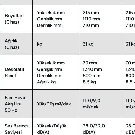
Yükseklik mm
215 mm
215
Boyutlar
Genişlik mm
1110 mm
111
(Cihaz)
Derinlik mm
710 mm
710
Ağırlık
kg
31 kg
31 k
(Cihaz)
Yükseklik mm
70 mm
70 
Dekoratif
Genişlik mm
1240 mm
124
Panel
Derinlik mm
800 mm
800
Ağırlık kg
8,5 kg
8,5 
Fan-Hava
11,0/9,0
11,0
Akış Hızı
Yük/Düş m³/dak
m³/dak
m³/
50 Hz
Ses Basıncı
Yüksek/Düşük
38,0/33,0
38,
Seviyesi
dB(A)
dB(A)
dB(