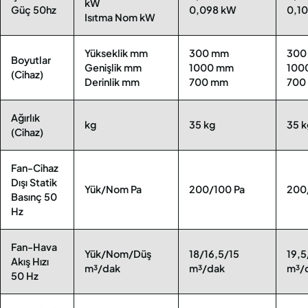
kW
Güç 50hz
0,098 kW
0,1
Isıtma Nom kW
Yükseklik mm
300 mm
300
Boyutlar
Genişlik mm
1000 mm
100
(Cihaz)
Derinlik mm
700 mm
700
Ağırlık
kg
35 kg
35 k
(Cihaz)
Fan-Cihaz
Dışı Statik
Yük/Nom Pa
200/100 Pa
200
Basınç 50
Hz
Fan-Hava
Yük/Nom/Düş
18/16,5/15
19,5
Akış Hızı
m³/dak
m³/dak
m³/
50 Hz