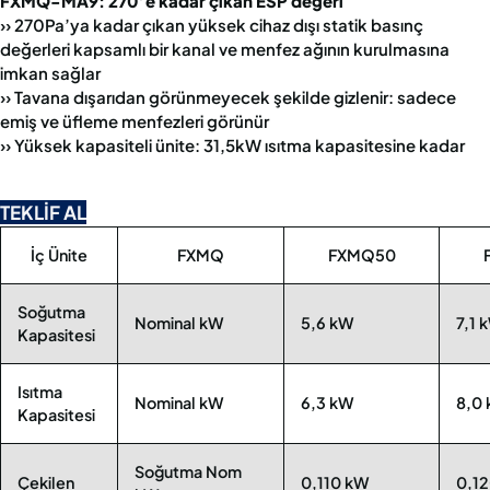
FXMQ-MA9: 270’e kadar çıkan ESP değeri
›› 270Pa’ya kadar çıkan yüksek cihaz dışı statik basınç
değerleri kapsamlı bir kanal ve menfez ağının kurulmasına
imkan sağlar
›› Tavana dışarıdan görünmeyecek şekilde gizlenir: sadece
emiş ve üfleme menfezleri görünür
›› Yüksek kapasiteli ünite: 31,5kW ısıtma kapasitesine kadar
TEKLİF AL
İç Ünite
FXMQ
FXMQ50
Soğutma
Nominal kW
5,6 kW
7,1 
Kapasitesi
Isıtma
Nominal kW
6,3 kW
8,0
Kapasitesi
Soğutma Nom
Çekilen
0,110 kW
0,1