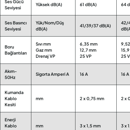
Ses Gücü
Yüksek dB(A)
61 dB(A)
64 d
Seviyesi
Ses Basıncı
Yük/Nom/Düş
42/
41/39/37 dB(A)
Seviyesi
dB(A)
dB(
Sıvı mm
6,35 mm
9,5
Boru
Gaz mm
12,7 mm
15,
Bağlantıları
Drenaj VP
25 VP
25 
Akım-
Sigorta Amperi A
16 A
16 A
50Hz
Kumanda
Kablo
mm
2 x 0,75 mm
2 x 
Kesiti
Enerji
Kablo
mm
3 x 1,5 mm
3 x 