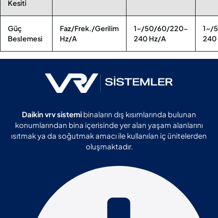
Kesiti
Güç
Faz/Frek./Gerilim
1~/50/60/220-
1~/
Beslemesi
Hz/A
240 Hz/A
240
Daikin vrv sistemi
binaların dış kısımlarında bulunan
konumlarından bina içerisinde yer alan yaşam alanlarını
ısıtmak ya da soğutmak amacı ile kullanılan iç ünitelerden
oluşmaktadır.