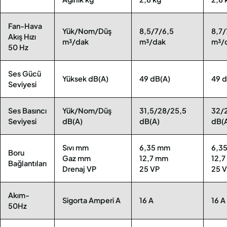
Fan-Hava
Yük/Nom/Düş
8,5/7/6,5
8,7/
Akış Hızı
m³/dak
m³/dak
m³/
50 Hz
Ses Gücü
Yüksek dB(A)
49 dB(A)
49 d
Seviyesi
Ses Basıncı
Yük/Nom/Düş
31,5/28/25,5
32/
Seviyesi
dB(A)
dB(A)
dB(
Sıvı mm
6,35 mm
6,3
Boru
Gaz mm
12,7 mm
12,
Bağlantıları
Drenaj VP
25 VP
25 
Akım-
Sigorta Amperi A
16 A
16 A
50Hz