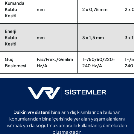
Kumanda
Kablo
mm
2 x 0,75 mm
2 x 
Kesiti
Enerji
Kablo
mm
3 x 1,5 mm
3 x 
Kesiti
Güç
Faz/Frek./Gerilim
1~/50/60/220-
1~/
Beslemesi
Hz/A
240 Hz/A
240
Daikin vrv sistemi
binaların dış kısımlarında bulunan
konumlarından bina içerisinde yer alan yaşam alanlarını
ısıtmak ya da soğutmak amacı ile kullanılan iç ünitelerden
oluşmaktadır.