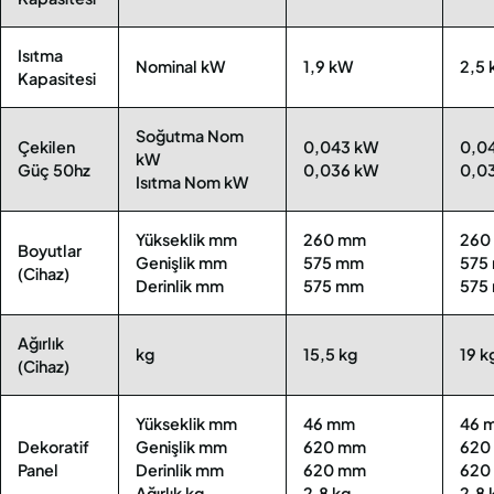
Isıtma
Nominal kW
1,9 kW
2,5
Kapasitesi
Soğutma Nom
Çekilen
0,043 kW
0,0
kW
Güç 50hz
0,036 kW
0,0
Isıtma Nom kW
Yükseklik mm
260 mm
260
Boyutlar
Genişlik mm
575 mm
575
(Cihaz)
Derinlik mm
575 mm
575
Ağırlık
kg
15,5 kg
19 k
(Cihaz)
Yükseklik mm
46 mm
46 
Dekoratif
Genişlik mm
620 mm
620
Panel
Derinlik mm
620 mm
620
Ağırlık kg
2,8 kg
2,8 