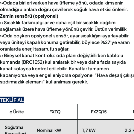
››Odada birileri varken hava üfleme yönü, odada kimsenin
olmadığı alanlara doğru çevrilerek soğuk hava etkisi önlenir.
Zemin sensörü (opsiyonel)
›› Sıcaklık farkını algılar ve daha eşit bir sıcaklık dağılımı
sağlamak üzere hava üfleme yönünü çevirir. Üstün verimlilik
››Oda boşken opsiyonel sensör, ayar sıcaklığını ayarlayabilir
veya üniteyi kapalı konuma getirebilir, böylece %27’ye varan
oranlarda enerji tasarrufu sağlar.
›› Bireysel kanat kontrolü: oda planı değiştirilirken kablolu
kumanda (BRC1E52) kullanılarak bir veya daha fazla sayıda
kanat kolayca kontrol edilebilir. Kanatlar tamamen
kapanıyorsa veya engelleniyorsa opsiyonel “Hava deşarj çıkışı
sızdırmazlık elemanı” kullanılması gerekir.
TEKLİF AL
İç Ünite
FXZQ
FXZQ15
Soğutma
Nominal kW
1,7 kW
2,2
Kapasitesi