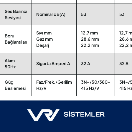
Ses Basıncı
Nominal dB(A)
53
53
Seviyesi
Sıvı mm
12,7 mm
12,7 
Boru
Gaz mm
28,6 mm
28,6
Bağlantıları
Deşarj
22,2 mm
22,2
Akım-
Sigorta Amperi A
32 A
32 A
50Hz
Güç
Faz/Frek./Gerilim
3N~/50/380-
3N~/
Beslemesi
Hz/V
415 Hz/V
415 H