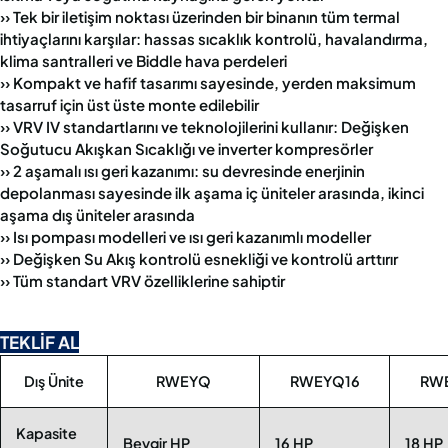
›› Tek bir iletişim noktası üzerinden bir binanın tüm termal
ihtiyaçlarını karşılar: hassas sıcaklık kontrolü, havalandırma,
klima santralleri ve Biddle hava perdeleri
›› Kompakt ve hafif tasarımı sayesinde, yerden maksimum
tasarruf için üst üste monte edilebilir
›› VRV IV standartlarını ve teknolojilerini kullanır: Değişken
Soğutucu Akışkan Sıcaklığı ve inverter kompresörler
›› 2 aşamalı ısı geri kazanımı: su devresinde enerjinin
depolanması sayesinde ilk aşama iç üniteler arasında, ikinci
aşama dış üniteler arasında
›› Isı pompası modelleri ve ısı geri kazanımlı modeller
›› Değişken Su Akış kontrolü esnekliği ve kontrolü arttırır
›› Tüm standart VRV özelliklerine sahiptir
TEKLİF AL
Dış Ünite
RWEYQ
RWEYQ16
RW
Kapasite
Beygir HP
16 HP
18 HP