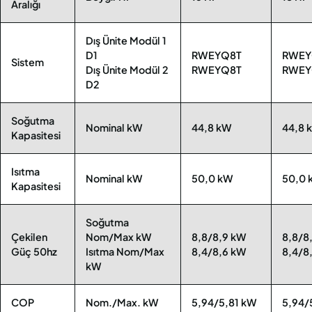
Aralığı
Dış Ünite Modül 1
D1
RWEYQ8T
RWEY
Sistem
Dış Ünite Modül 2
RWEYQ8T
RWEY
D2
Soğutma
Nominal kW
44,8 kW
44,8 
Kapasitesi
Isıtma
Nominal kW
50,0 kW
50,0 
Kapasitesi
Soğutma
Çekilen
Nom/Max kW
8,8/8,9 kW
8,8/8
Güç 50hz
Isıtma Nom/Max
8,4/8,6 kW
8,4/8
kW
COP
Nom./Max. kW
5,94/5,81 kW
5,94/